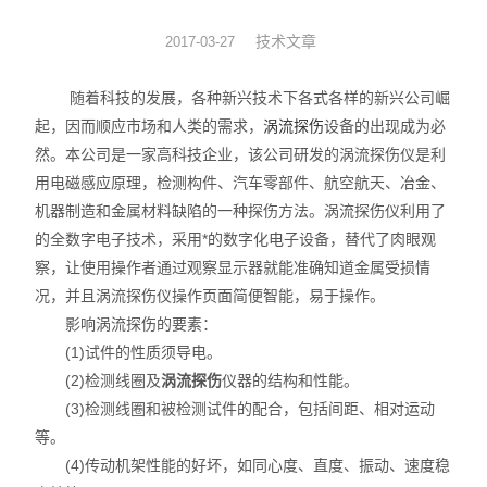
涡流探头
技术文章
2017-03-27
随着科技的发展，各种新兴技术下各式各样的新兴公司崛
起，因而顺应市场和人类的需求，
涡流探伤
设备的出现成为必
然。本公司是一家高科技企业，该公司研发的涡流探伤仪是利
用电磁感应原理，检测构件、汽车零部件、航空航天、冶金、
机器制造和金属材料缺陷的一种探伤方法。涡流探伤仪利用了
的全数字电子技术，采用*的数字化电子设备，替代了肉眼观
察，让使用操作者通过观察显示器就能准确知道金属受损情
况，并且涡流探伤仪操作页面简便智能，易于操作。
影响涡流探伤的要素：
(1)试件的性质须导电。
(2)检测线圈及
涡流探伤
仪器的结构和性能。
(3)检测线圈和被检测试件的配合，包括间距、相对运动
等。
(4)传动机架性能的好坏，如同心度、直度、振动、速度稳