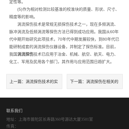
定性等。
(5)作为相对检测比较基准的校准块的质量、形状、尺寸、
精度等的影响。
涡流探伤技术是常规无损探伤技术之一，现在多频涡流、
脉冲涡流及低频涡流等探伤方法已得到成功应用。我国从60年
代中期开始研究此项技术，70年代中期发展较快，到80年代已
能研制成套的涡流探伤仪器设备，并制定了探伤标准。目前，
我国
涡流探伤
技术已应用于冶金、机械、航空、航天、电力、
化工、军用及民用各个部门，其作用与应用范围日趋扩大。
涡流探伤技术的实
涡流探伤在相关的
上一篇：
下一篇：
际应用
一些行业中是*的
联系我们
地址：上海市普陀区长寿路360号源达大厦3501室
传真：