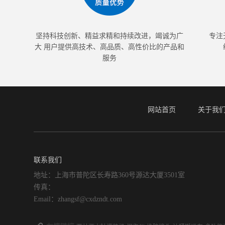
坚持科技创新、精益求精和持续改进，竭诚为广
专注
大 用户提供高技术、高品质、高性价比的产品和
服务
网站首页
关于我
联系我们
地址：上海市普陀区长寿路360号源达大厦3501室
传真：
Email：zhangsf@cxdzndt.com