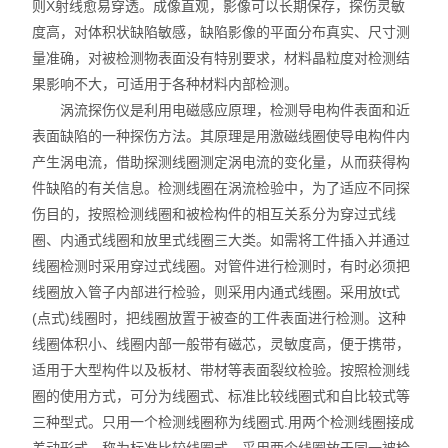
则X射线愈易穿透。成像直观，影像可以长期保存，探伤灵敏
度高，对体积状缺陷敏感，缺陷影像的平面分布真实、尺寸测
量准确，对被检测物表面没有特别要求，材料晶粒度对检测结
果影响不大，可适用于各种材料内部检测。
涡流探伤仪是利用电磁感应原理，检测导电构件表面和近
表面缺陷的一种探伤方法。其原理是用激磁线圈使导电构件内
产生涡电流，借助探测线圈测定涡电流的变化量，从而获得构
件缺陷的有关信息。检测线圈在涡流检验中，为了适应不同探
伤目的，按照检测线圈和被检构件的相互关系分为穿过式线
圈、内通式线圈和放里式线圈三大类。如需将工件插入并通过
线圈检测时采用穿过式线圈。对管件进行检测时，有时必须把
线圈放入管子内部进行检验，则采用内通式线圈。采用放t式
(点式)线圈时，把线圈放置于被查的工件表面进行检测。这种
线圈体积小、线圈内部一般带有磁芯，灵敏度高，便于携带，
适用于大型构件以及板材、带材等表面裂纹检验。按照检测线
圈的使用方式，可分为线圈式、标准比较线圈式和自比较式等
三种型式。只用一个检测线圈称为线圈式.用两个检测线圈接成