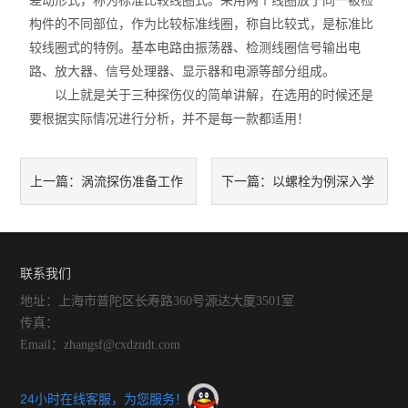
差动形式，称为标准比较线圈式。采用两个线圈放于同一被检
构件的不同部位，作为比较标准线圈，称自比较式，是标准比
较线圈式的特例。基本电路由振荡器、检测线圈信号输出电
路、放大器、信号处理器、显示器和电源等部分组成。
以上就是关于三种探伤仪的简单讲解，在选用的时候还是
要根据实际情况进行分析，并不是每一款都适用！
涡流探伤准备工作
以螺栓为例深入学
上一篇：
下一篇：
有哪些
习涡流检测知识
联系我们
地址：上海市普陀区长寿路360号源达大厦3501室
传真：
Email：zhangsf@cxdzndt.com
24小时在线客服，为您服务！