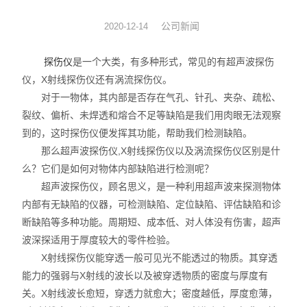
涡流探头
公司新闻
2020-12-14
探伤仪
是一个大类，有多种形式，常见的有超声波探伤
仪，X射线探伤仪还有涡流探伤仪。
对于一物体，其内部是否存在气孔、针孔、夹杂、疏松、
裂纹、偏析、未焊透和熔合不足等缺陷是我们用肉眼无法观察
到的，这时探伤仪便发挥其功能，帮助我们检测缺陷。
那么超声波探伤仪,X射线探伤仪以及涡流探伤仪区别是什
么？它们是如何对物体内部缺陷进行检测呢？
超声波探伤仪，顾名思义，是一种利用超声波来探测物体
内部有无缺陷的仪器，可检测缺陷、定位缺陷、评估缺陷和诊
断缺陷等多种功能。周期短、成本低、对人体没有伤害，超声
波深探适用于厚度较大的零件检验。
X射线探伤仪能穿透一般可见光不能透过的物质。其穿透
能力的强弱与X射线的波长以及被穿透物质的密度与厚度有
关。X射线波长愈短，穿透力就愈大；密度越低，厚度愈薄，