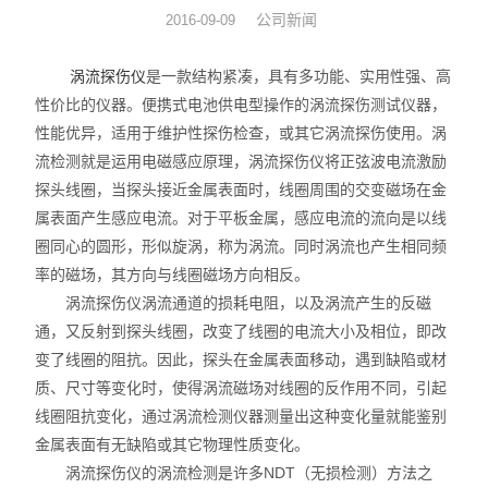
公司新闻
2016-09-09
涡流探头
涡流探伤仪
是一款结构紧凑，具有多功能、实用性强、高
性价比的仪器。便携式电池供电型操作的涡流探伤测试仪器，
性能优异，适用于维护性探伤检查，或其它涡流探伤使用。涡
流检测就是运用电磁感应原理，涡流探伤仪将正弦波电流激励
探头线圈，当探头接近金属表面时，线圈周围的交变磁场在金
属表面产生感应电流。对于平板金属，感应电流的流向是以线
圈同心的圆形，形似旋涡，称为涡流。同时涡流也产生相同频
率的磁场，其方向与线圈磁场方向相反。
涡流探伤仪涡流通道的损耗电阻，以及涡流产生的反磁
通，又反射到探头线圈，改变了线圈的电流大小及相位，即改
变了线圈的阻抗。因此，探头在金属表面移动，遇到缺陷或材
质、尺寸等变化时，使得涡流磁场对线圈的反作用不同，引起
线圈阻抗变化，通过涡流检测仪器测量出这种变化量就能鉴别
金属表面有无缺陷或其它物理性质变化。
涡流探伤仪的涡流检测是许多NDT（无损检测）方法之