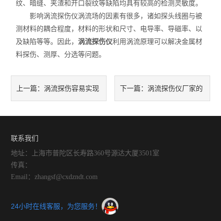
纹、暗缝、夹渣和开口裂纹等缺陷均具有较高的检测灵敏度。
影响涡流探伤仪涡流场的因素有很多，诸如探头线圈与被
测材料的耦合程度，材料的形状和尺寸、电导率、导磁率、以
及缺陷等等。因此，
涡流探伤仪
利用涡流原理可以解决金属材
料探伤、测厚、分选等问题。
涡流探伤容易实现
涡流探伤仪厂家的
上一篇：
下一篇：
检验自动化
探伤仪提高了检索的可靠性和
稳定性
联系我们
地址：上海市普陀区长寿路360号源达大厦3501室
传真：
Email：zhangsf@cxdzndt.com
24小时在线客服，为您服务！