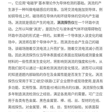
一，它应用“电磁学”基本理论作为导体检测的基础。涡流的产
生源于一种叫做电磁感应的现象。当将交流电施加到导体，例
如铜导线上时，磁场将在导体内和环绕导体的空间内产生磁
场。涡流就是感应产生的电流，
涡流探伤仪
在一个环路中流
动。之所以叫做“涡流”，是因为它与液体或气体环绕障碍物在
环路中流动的形式是一样的。如果将一个导体放入该变化的磁
场中，涡流将在那个导体中产生，而涡流也会产生自己的磁
场，该磁场随着交流电流上升而扩张，随着交流电流减小而消
隐。因此涡流探伤仪当导体表面或近表面出现缺陷或测量金属
材料的一些性质发生变化时，将影响到涡流的强度和分布，从
而我们就可以通过一起来检测涡流的变化情况，进而可以间接
的知道道题内部缺陷的存在及金属性能是否发生了变化。涡流
探伤仪常用于军工\航空\铁路\工矿企业野外或现场使用,是具有
多功能、实用性强、高性能/价格比特点的仪器，涡流探伤仪集
多年制造涡流检测仪之经验，满足各类用户的需要。可广泛应
用于各类有色金属、黑色金属管、棒、线、丝、型材的在线、
离线探伤。对金属管、棒、线、丝、型材的缺陷，如表面裂