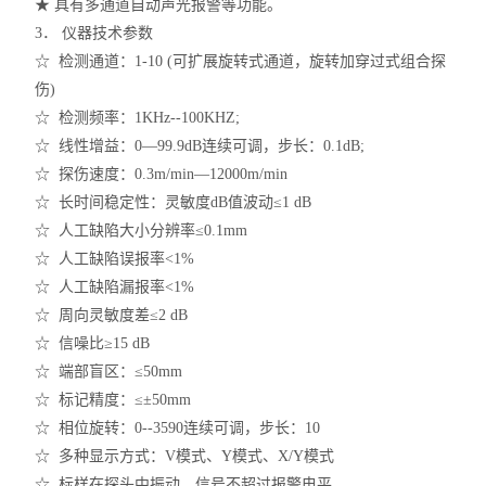
★ 具有多通道自动声光报警等功能。
3． 仪器技术参数
☆ 检测通道：1-10 (可扩展旋转式通道，旋转加穿过式组合探
伤)
☆ 检测频率：1KHz--100KHZ;
☆ 线性增益：0—99.9dB连续可调，步长：0.1dB;
☆ 探伤速度：0.3m/min—12000m/min
☆ 长时间稳定性：灵敏度dB值波动≤1 dB
☆ 人工缺陷大小分辨率≤0.1mm
☆ 人工缺陷误报率<1%
☆ 人工缺陷漏报率<1%
☆ 周向灵敏度差≤2 dB
☆ 信噪比≥15 dB
☆ 端部盲区：≤50mm
☆ 标记精度：≤±50mm
☆ 相位旋转：0--3590连续可调，步长：10
☆ 多种显示方式：V模式、Y模式、X/Y模式
☆ 标样在探头中振动，信号不超过报警电平