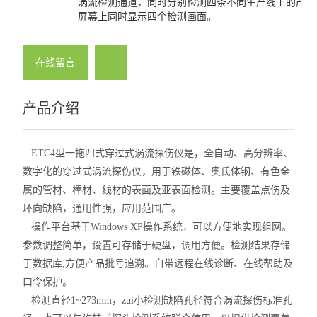
涡流检测通道，同时分别检测四条不同生产线上的产品
高速涡流探伤仪
屏幕上同时显示四个检测画面。
离线涡流探伤仪
在线留言
在线涡流探伤仪
产品介绍
钛管涡流探伤仪
查看全部 >>
ETC4型一拖四式穿过式涡流探伤仪是，全自动、高分辨率、
数字化的穿过式涡流探伤仪，用于铁磁体、奥氏体钢、有色金
属的管材、棒材、线材的表面及亚表面检测。主要覆盖点伤及
环向缺陷，通用性强，应用范围广。
操作平台基于Windows XP操作系统，可以方便地实现组网。
参数调整简单，设置可存储于硬盘，调用方便。检测结果存储
于数据库,方便产品批号追溯。自带远程在线诊断、在线帮助及
口令保护。
检测直径1~273mm，zui小检测缺陷孔径符合涡流探伤标准孔