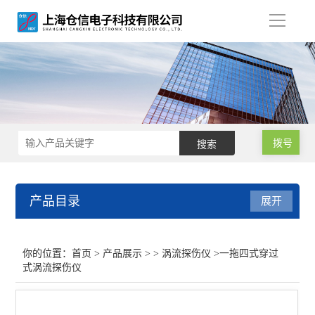
导
航
拨号
产品目录
展开
涡流探伤仪
你的位置：
首页
>
产品展示
> >
涡流探伤仪
>一拖四式穿过
式涡流探伤仪
弹簧钢丝涡流探伤仪
钢管涡流探伤仪