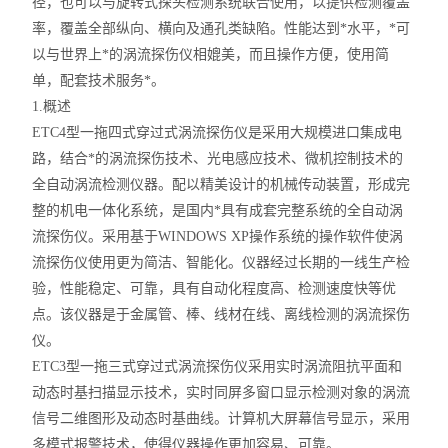
径，也可以与旋转式探头检测系统联合使用，以提供检测覆盖
率，覆盖全部纵向、横向及通孔类缺陷。性能达到*水平，*可
以与世界上*的涡流探伤仪相媲美，而且操作方便，使用简
单，配套技术服务*。
1.概述
ETC4型一拖四式穿过式涡流探伤仪是采用大规模进口集成电
路，结合*的涡流探伤技术、光电感应技术、微机控制技术的
全自动涡流检测仪器。配以精美设计的机械传动装置，形成完
整的机电一体化系统，是国内*具有成套完整系统的全自动涡
流探伤仪。采用基于WINDOWS XP操作系统的操作软件使涡
流探伤仪使用更为简洁、智能化。仪器经过长期的一线生产检
验，性能稳定、可靠，具有自动化程度高、检测速度快等优
点。该仪器是于金属管、棒、线材在线、离线检测的涡流探伤
仪。
ETC3型一拖三式穿过式涡流探伤仪采用实时涡流阻抗平面和
动态时基扫描显示技术，实时同屏多窗口显示检测对象的涡流
信号二维图形及动态时基曲线。计算机大屏幕信号显示，采用
多模式报警技术，使得仪器操作更加容易、可靠。