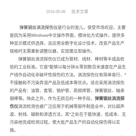
涡流探头
技术文章
2016-05-06
弹簧钢丝涡流探伤仪
是行业的宠儿，很受市场欢迎，主要
是因为采用Windows中文操作界面，模块化方式操作，提供多
种显示模式供选择，且应用全数字化设计技术，改变产品生产
规格时无需重新调整仪器，实现傻瓜型操作。
弹簧钢丝涡流探伤仪已成为管材、线材、棒材等半成品检
验的工业标准。它是*能够以每分钟从零到数百米速度在产品生
产线作自动化非破坏性探伤的方法。涡流探伤仪有简单易行、*
不接触和不污染弄湿产品及低成本等优点。适合采用涡流探伤
的产品有：油管、套管、锅炉管、高频焊管、弹簧钢丝、轴承
钢棒等。除此之外，作为无损见的一种手段，
弹簧钢丝涡流探
伤仪
涡流检测也被广泛应用于机械零部件制造业中，对比超声
波、射线、磁粉和渗透方法，其*之处在于能快速、低成本、无
污染地完成检测过程，使大批产品生产的自动化探伤得以实
施。