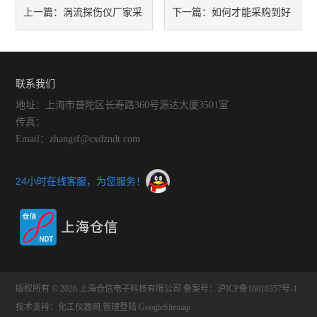
涡流探伤仪厂家采
如何才能采购到好
上一篇：
下一篇：
用人体工学设计
的涡流探伤仪
联系我们
地址：上海市普陀区长寿路360号源达大厦3501室
传真：
Email：zhangsf@cxdzndt.com
24小时在线客服，为您服务！
版权所有 © 2026 上海仓信电子科技有限公司
备案号：沪ICP备16010357号-1
技术支持：
化工仪器网
管理登陆
GoogleSitemap