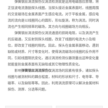
弹簧钢丝涡流探伤仪涡流检测就是运用电磁感应原理，将
正弦波电流激励探头线圈，当探头接近金属表面时，线圈周围
的交变磁场在金属表面产生感应电流。对于平板金属，感应电
流的流向是以线圈同心的圆形，形似旋涡，称为涡流。同时涡
流也产生相同频率的磁场，其方向与线圈磁场方向相反。
弹簧钢丝涡流探伤仪涡流通道的损耗电阻，以及涡流产生
的反磁通，又反射到探头线圈，改变了线圈的电流大小及相
位，即改变了线圈的阻抗。因此，探头在金属表面移动，遇到
缺陷或材质、尺寸等变化时，使得涡流磁场对线圈的反作用不
同，引起线圈阻抗变化，通过涡流检测仪器测量出这种变化量
就能鉴别金属表面有无缺陷或其它物理性质变化。
影响
弹簧钢丝涡流探伤仪
涡流场的因素有很多，诸如探头
线圈与被测材料的耦合程度，材料的形状和尺寸、电导率、导
磁率、以及缺陷等等。因此，利用涡流原理可以解决金属材料
探伤、测厚、分选等问题。