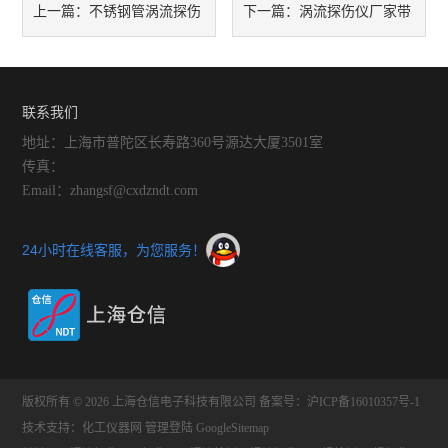
不锈钢管涡流探伤
涡流探伤仪厂家带
上一篇：
下一篇：
仪新技术探伤更敏捷
你真确认识钢管涡流探伤仪
联系我们
地址：上海市普陀区长寿路360号源达大厦3501室
传真：
Email：zhangsf@cxdzndt.com
24小时在线客服，为您服务！
版权所有 © 2026 上海仓信电子科技有限公司
备案号：沪ICP备16010357号-1
技术支持：
化工仪器网
管理登陆
GoogleSitemap