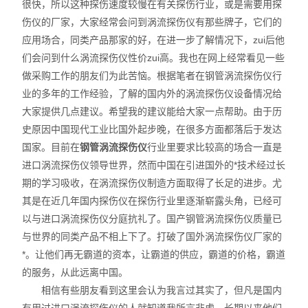
很快，所以这种探伤速度较慢在有关探伤行业，或是需要用探
伤仪的厂家，大家经常会问到涡流探伤仪有那些牌子，它们的
应用场合，同类产品那家的好，在进一步了解情况下，zui后他
们会问到什么涡流探伤仪性价zui高。我也在网上经常看见一些
做采购工作的朋友们为此苦恼。根据笔者在钢管涡流探伤仪行
业的多年的工作经验，了解的国内外的涡流探伤仪设备情况给
大家提供几点建议。希望我的建议能给大家一点帮助。由于历
史原因中国现代工业比国外起步晚，在很多方面都落后于发达
国家。目前在
钢管涡流探伤仪
行业里要求比较高的场合一直是
进口涡流探伤仪领导世界，然而中国在引进国外的*技术经过长
期的学习吸收，在涡流探伤仪制造方面取得了长足的进步。尤
其是在近几年国内探伤仪在探伤行业里逐渐崭露头角，已经可
以与进口涡流探伤仪分庭抗礼了。国产钢管涡流探伤仪质量已
与世界的同类产品不相上下了。打破了国外涡流探伤仪厂家的
*。让他们再无霸道的资本，让霸道的供应，霸道的价格，霸道
的服务，从此远离中国。
相信有些朋友看到这里会认为我言过其实了，但凡是国内