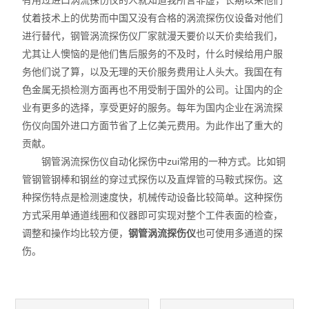
有用过进口涡流探伤仪的人就知道我所言非虚，长期以来他们
仗着技术上的优势而中国又没有合格的涡流探伤仪设备对他们
进行替代，钢管涡流探伤仪厂家就漫天要价以天价卖给我们，
尤其让人懊恼的是他们售后服务的不及时，什么时候给用户服
务他们说了算，以及无理的天价服务费用让人头大。我国在有
色金属无损检测方面再也不用受制于国外的公司。让国内的企
业有更多的选择，享受更好的服务。每年为国内企业在涡流探
伤仪向国外进口方面节省了上亿美元费用。为此作出了重大的
贡献。
钢管涡流探伤仪自动化探伤中zui常用的一种方式。比如铜
管钢管钢棒和钢丝的穿过式探伤以及直焊管的马鞍式探伤。这
种探伤特点是检测速度快，机械传动设备比较简单。这种探伤
方式采用单通道线圈和仪器即可实现对整个工件表面的检查，
调整和操作均比较方便，
钢管涡流探伤仪
也可使用多通道的探
伤。