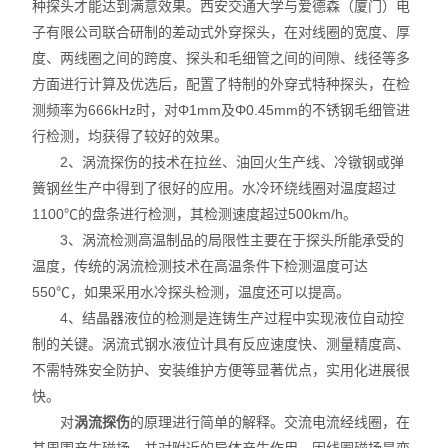
种探头才能达到满意效果。西安交通大学与爱德森（厦门）电
子有限公司联合研制的差动式外穿探头，在对线圈的宽度、厚
度、两线圈之间的跨度、探头和毛细管之间的间隙、线径等多
方面进行计算及优选后，配置了特制的外穿式特种探头，在检
测频率为666kHz时，对Φ1mm及Φ0.45mm的不锈钢毛细管进
行检测，均获得了较好的效果。
2、涡流探伤的技术在拉丝、油回火生产线、冷镦钢或弹
簧钢丝生产中得到了很好的应用。水冷环绕线圈对温度超过
1100℃的盘条进行检测，其检测速度超过500km/h。
3、涡流检测高温制品的局限性主要在于探头所能承受的
温度，传统的涡流检测技术在高温条件下检测温度可达
550℃，如果采用水冷探头检测，温度还可以提高。
4、结晶器液位的检测是连铸生产过程中实现液位自动控
制的关键。涡流式钢水液位计具有反应速度快、测量精度高、
不需特殊安全防护、安装维护方便等显著优点，实用化进展很
快。
对
涡流探伤
的原理进行简单的解释。交流电流经线圈，在