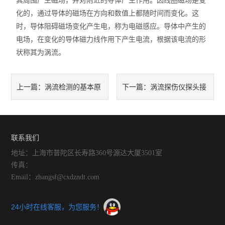
其周围产生磁场，并对附近的导体产生作用。因线圈磁场是变
化的，通过导体的磁场在方向和数值上都随时间而变化。这
时，导体阻碍磁场变化产生电，称为电磁感应。导体中产生的
电场，在变化的导体磁力线作用下产生电流，根据该电流的形
状称其为涡流。
涡流检测的基本原
涡流探伤仪探头接
上一篇：
下一篇：
理是利用电磁感应来检测导电
触不良的修理有两种方法
材料的缺陷
联系我们
地址：上海市普陀区长寿路360号源达大厦3501室
传真：
Email：zhangsf@cxdzndt.com
24小时在线客服，为您服务！