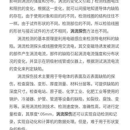
影响到涡流的强度和分布，涡流的变化又引起了检测线圈电压
和阻抗的变化，根据这一变化，就可以间接地知道导体内缺陷
的存在。由于使用对象和目的的不同，检测线圈的结构往往不
一样。由于试件形状的不同，检测部位的不同，所以检验线圈
的形状与接近试件的方式不相同，
涡流探伤
方法也不同。
涡流检测的基本原理是利用电磁感应来检测导电材料的缺
陷。涡流检测探头或线圈使用交流电，其交变磁场诱发被测试
的部件产生涡流电流，部件的缺陷引起涡流电流强度和分布状
况的变化，并显示在阴极射线管或仪器上，根据测试涡流电流
的变化来判定缺陷。
涡流探伤技术主要用于导电体的表面及近表面缺陷的探
伤，检查腐蚀、变形、厚度测量、材料分层等。可提供缺陷的
深度尺寸。检查电站、原子能、化学工业、化肥工业等使用的
锅炉、冷凝器、炉管、管道等设备的缺陷，如裂纹、腐蚀、变
形等。采用涡流检测技术、检测速度快、准确性高，可进行定
量检查，其厚度*.05mm，
涡流探伤
还可以实现自动检测和记
录，实现自动化和计算机的数据处理。但是，难于用于形状复
杂的构件。