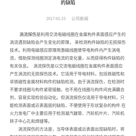
的缺陷
涡流探头
公司新闻
2017-01-23
涡流探伤
是利用交流电磁线圈在金属构件表面感应产生的
涡流遇到缺陷会产生变化的原理， 来检测构件缺陷的无损探伤
技术。利用电磁感应原理用激磁线圈使导电构件内产生涡电
流，借助探测线圈测定涡电流的变化量，从而获得构件缺陷的
有关信息。 涡流探伤是以交流电磁线圈在金属构件表面感应
产生涡流的无损探伤技术。它适用于导电材料，包括铁磁性和
非铁磁性金属材料构件的缺陷检测。由于涡流探伤，在检测时
不要求线圈与构件紧密接触，也不用在线圈与构件间充满藕合
剂，容易实现检验自动化。但涡流探伤仅适用于导电材料，只
能检测表面或近表面层的缺陷，不便使用于形状复杂的构件.在
火力发电厂中主要应用于检测凝汽器管、汽轮机叶片、汽轮机
转子中心孔和焊缝等。
涡流探伤的方法是，当导体表面或近表面出现缺陷时，将