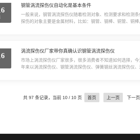
钢管涡流探伤仪自动化是基本条件
16
一般来说，钢管涡流探伤仪随着检测对象、检测要求和检测条
1
探伤的对象主要是金属材料，比如：钢管、钢棒、铜管、铜棒
类型和大小往往由相应的标准来规定，由于冶金产品是大规模
基本条件。钢管涡流探伤仪这是一种适用于较大直径管棒材的探
方法，适用于较大直径的旋转头又难以制造，既无法实现探...
涡流探伤仪厂家带你真确认识钢管涡流探伤仪
16
市场上涡流探伤仪厂家很多，很多消费者不知道如何选择，今
5
年来以涡流探伤仪、钢管涡流探伤仪、弹簧钢丝涡流探伤仪、
流探伤仪可以分为好多种，比如：在线涡流探伤仪、离线涡流
仪、弹簧钢丝涡流探伤仪、不锈钢管涡流探伤仪、管材涡流探
举了，今天小编就以钢管涡流探伤仪为例，简单介绍，更多详细.
共 97 条记录，当前 10 / 10 页
首页
上一页
下一页