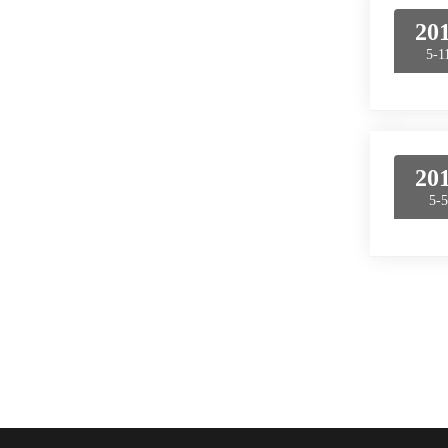
20
5-1
20
5-