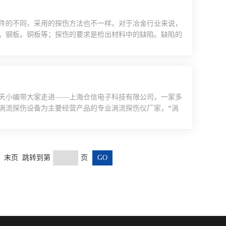
件的不同，采用的探伤方法也不一样。对于冶金行业来说，
。钢板。铜板等；探伤的要求是检出材料中的缺陷。缺陷的
生产，产量大，速度快，所以探伤一定具有自动化，这也是
伤方式。由于超过180mm的被检工件不易采用穿过式探伤
天小编带大家走进——上海仓信电子科技有限公司，一家多
涡流探伤设备为主要经营产品的专业涡流探伤仪厂家，*涡
探伤仪、高速涡流探伤仪、铜管涡流探伤仪、铝管涡流探伤
伤仪、棒材涡流探伤仪、线材涡流探伤仪等等，就不一一例
..
 末页 跳转到第
页