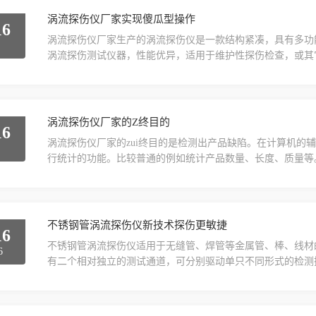
涡流探伤仪厂家实现傻瓜型操作
16
涡流探伤仪厂家生产的涡流探伤仪是一款结构紧凑，具有多功
6
涡流探伤测试仪器，性能优异，适用于维护性探伤检查，或其
表面裂纹、暗缝、夹渣和开口裂纹等缺陷均具有较高的检测灵
电流产生一个变化的磁场，该磁场在试件中激出涡电流，涡流
进行调制，通过接收线圈感受电压或者阻抗的变化，提取调制信.
涡流探伤仪厂家的Z终目的
16
涡流探伤仪厂家的zui终目的是检测出产品缺陷。在计算机的辅
2
行统计的功能。比较普通的例如统计产品数量、长度、质量等
现的位置情况，这样我们就可以从统计结果中很直观地看出试件
陷阻抗的相位和大小，也就是说可以统计缺陷的类型，从中我们
的。利用涡流探伤软件的这些统计结果可以帮助我们...
不锈钢管涡流探伤仪新技术探伤更敏捷
16
不锈钢管涡流探伤仪适用于无缝管、焊管等金属管、棒、线材
6
有二个相对独立的测试通道，可分别驱动单只不同形式的检测
据采集，用于检出金属管、棒生产中出现的纵向裂纹和横向缺
伤仪对未熔焊、暗逢、开口裂纹等轴向缺陷具有很高的灵敏度
均能可靠检出。两个检测通道获取的信号可分别以阻抗平面图和.