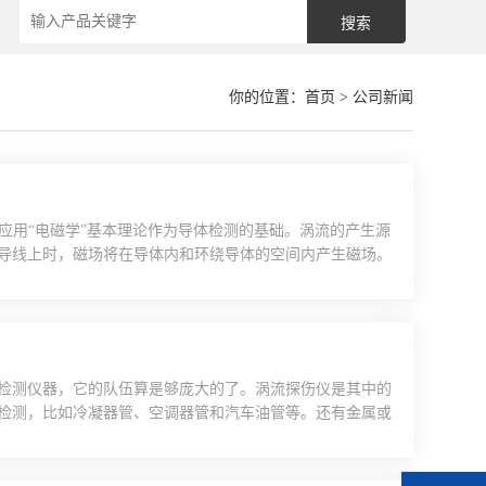
你的位置：
首页
> 公司新闻
应用“电磁学”基本理论作为导体检测的基础。涡流的产生源
导线上时，磁场将在导体内和环绕导体的空间内产生磁场。
“涡流”，是因为它与液体或气体环绕障碍物在环路中流动的
伤仪的涡流将在那个导体中产生，而涡流也会产生自己的磁
检测仪器，它的队伍算是够庞大的了。涡流探伤仪是其中的
检测，比如冷凝器管、空调器管和汽车油管等。还有金属或
件等。以及各种金属管棒线材的无损探伤。涡流探伤仪厂家
业标准。它是*能够以每分钟从零到数百米速度在产品生产
..