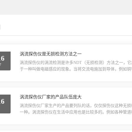
闻
涡流探伤仪是无损检测方法之一
16
涡流探伤仪的涡流检测是许多NDT（无损检测）方法之一，它
7
于一种叫做电磁感应的现象。当将交流电施加到导体，例如铜
涡流就是感应产生的电流，它在一个环路中流动。之所以叫做
形式是一样的。如果将一个导体放入该变化的磁场中，涡流探
场，该磁场随着交流电流上升而扩张，随着交流电流减小...
涡流探伤仪厂家的产品队伍庞大
16
涡流探伤仪厂家生产的产品要列队的话，仅仅探伤仪这种无损
8
一种。涡流探伤仪在生活中应用也是比较多的。例如各种管道
是车辆零部也是应该的比较多的，如轴承内圈外圈、汽车零部
生产的涡流探伤仪已成为管材、线材、棒材等半成品检验的工
线作自动化非破坏性探伤的方法。涡流探伤仪有简单易行、*不.