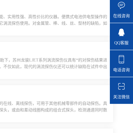
在线咨询
能、实用性强、高性价比的仪器。便携式电池供电型操作的
它涡流探伤使用。对金属管、棒、线、丝、型材的缺陷，如
敏度。涡流探伤仪厂家的产品工作原理通过激励线圈的交变
激发的含有被检信号的反磁场对高频等幅的震荡的激励信号
QQ客服
..
助下，苏州龙骏LJET系列涡流探伤仪具有*的对探伤结果进
。不仅如此，现代的涡流探伤仪还可以统计缺陷在试件中出
电话咨询
的哪一段位置缺陷zui多。而且，探伤软件还可以统计缺
可以发现哪种类型的缺陷出现zui多，是需要加以注意
关注微信
的在线、离线探伤，可用于其他机械零部件的自动探伤。具
探头，或由和差动线圈构成的组合式探头，检测通道同时数
陷（如驳口）。用于焊管在、离线检测时，不锈钢管涡流探
，对生产过程中，因焊机故障而造成产品的缓变伤、长道伤
..